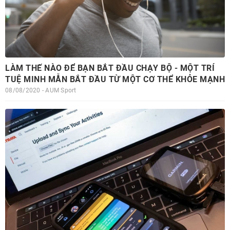
LÀM THẾ NÀO ĐỂ BẠN BẮT ĐẦU CHẠY BỘ - MỘT TRÍ
TUỆ MINH MẪN BẮT ĐẦU TỪ MỘT CƠ THỂ KHỎE MẠNH
08/08/2020 - AUM Sport