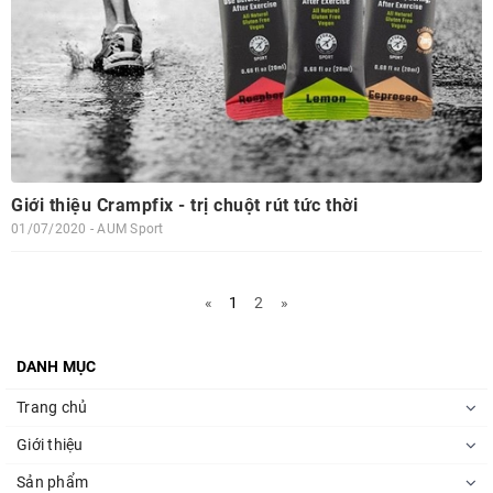
Giới thiệu Crampfix - trị chuột rút tức thời
01/07/2020 - AUM Sport
«
1
2
»
DANH MỤC
Trang chủ
Giới thiệu
Sản phẩm