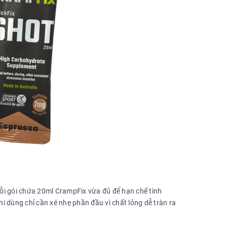
 Mỗi gói chứa 20ml CrampFix vừa đủ để hạn chế tình
hi dùng chỉ cần xé nhẹ phần đầu vì chất lỏng dễ tràn ra