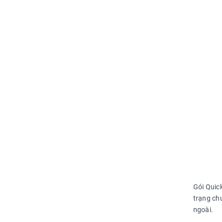
Gói Quic
trạng chu
ngoài.