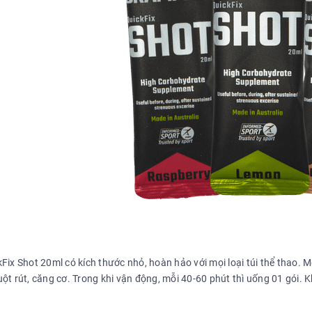
kFix Shot 20ml có kích thước nhỏ, hoàn hảo với mọi loại túi thể thao.
ột rút, căng cơ. Trong khi vận động, mỗi 40-60 phút thì uống 01 gói. K