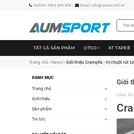
Hotline:
0904 606 408
Email:
info@aumworld.vn
TẤT CẢ SẢN PHẨM
OTSO
KT TAPE®
Trang chủ
News
Giới thiệu Crampfix - trị chuột rút tứ
DANH MỤC
Giới t
Trang chủ
ĐĂNG BỞ
Giới thiệu
Cra
Sản phẩm
Tin tức