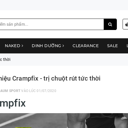
NAKED
DINH DƯỠNG
CLEARANCE
SALE
c thời
hiệu Crampfix - trị chuột rút tức thời
I
AUM SPORT
VÀO LÚC 01/07/2020
mpfix