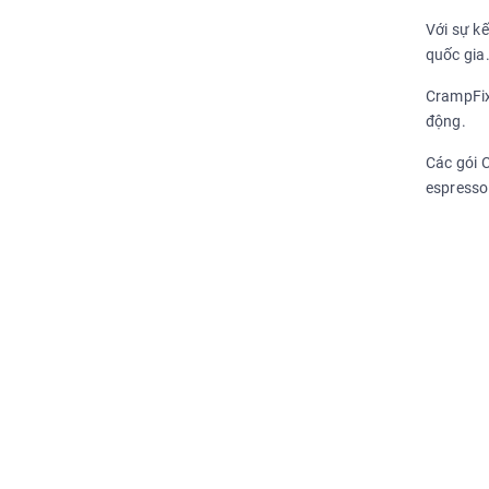
Với sự k
quốc gia
CrampFix 
động.
Các gói 
espresso