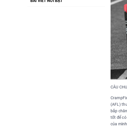
BÀI VIẾT NỔI BẬT
CÂU CHU
CrampFix
(AFL) thư
bắp chân
tốt để có
của mình