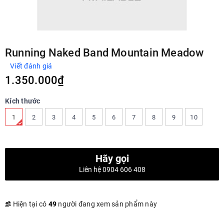
Running Naked Band Mountain Meadow
Viết đánh giá
1.350.000₫
Kích thước
1
2
3
4
5
6
7
8
9
10
Hãy gọi
Liên hệ 0904 606 408
Hiện tại có
49
người đang xem sản phẩm này