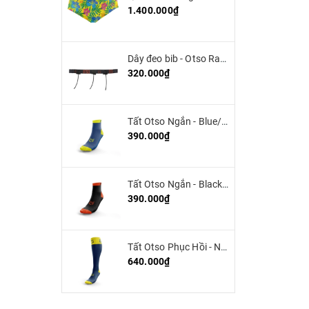
1.400.000₫
Dây đeo bib - Otso Race Belt
320.000₫
Tất Otso Ngắn - Blue/Yellow (Low Cut)
390.000₫
Tất Otso Ngắn - Black/Orange (low cut)
390.000₫
Tất Otso Phục Hồi - Navy blue/Fluo Yellow - Multisport Recovery
640.000₫