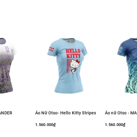
VANDER
Áo Nữ Otso- Hello Kitty Stripes
Áo nữ Otso - M
1.560.000₫
1.560.000₫