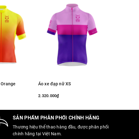
- Orange
Áo xe đạp nữ XS
Băng dán cơ K
2.320.000₫
480.000₫
SẢN PHẨM PHÂN PHỐI CHÍNH HÃNG
Thương hiệu thể thao hàng đầu, được phân phối
chính hãng tại Việt Nam.