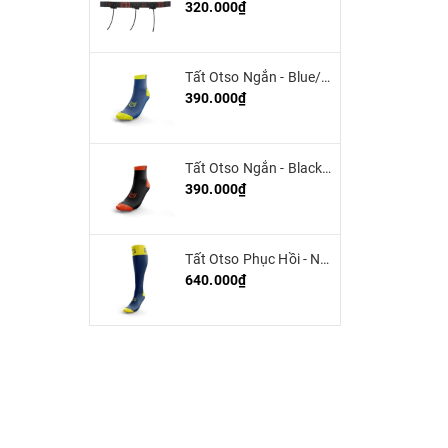
320.000₫
Tất Otso Ngắn - Blue/Yellow (Low Cut)
390.000₫
Tất Otso Ngắn - Black/Orange (low cut)
390.000₫
Tất Otso Phục Hồi - Navy blue/Fluo Yellow - Multisport Recovery
640.000₫