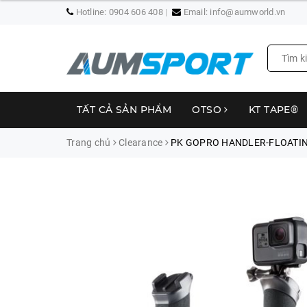
Hotline:
0904 606 408
Email:
info@aumworld.vn
TẤT CẢ SẢN PHẨM
OTSO
KT TAPE®
Trang chủ
Clearance
PK GOPRO HANDLER-FLOATI