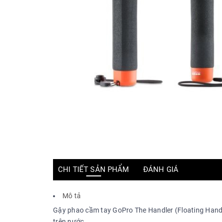
CHI TIẾT SẢN PHẨM
ĐÁNH GIÁ
Mô tả
Gậy phao cầm tay GoPro The Handler (Floating Hand 
trên nước