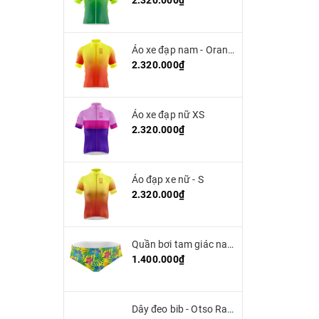
2.320.000₫
Áo xe đạp nam - Orange
2.320.000₫
Áo xe đạp nữ XS
2.320.000₫
Áo đạp xe nữ - S
2.320.000₫
Quần bơi tam giác nam OTSO - Yellow Floral
1.400.000₫
Dây đeo bib - Otso Race Belt