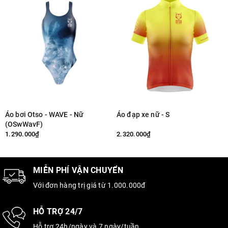
Áo bơi Otso - WAVE - Nữ
Áo đạp xe nữ - S
(OSwWavF)
1.290.000₫
2.320.000₫
MIỄN PHÍ VẬN CHUYỂN
Với đơn hàng trị giá từ 1.000.000đ
HỖ TRỢ 24/7
Hỗ trợ 24h/ngày và 7 ngày/tuần