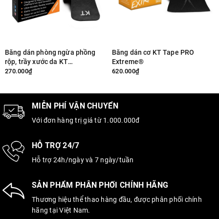
Băng dán phòng ngừa phồng
Băng dán cơ KT Tape PRO
rộp, trầy xước da KT
Extreme®
Performance+® ( cuộn 30
270.000₫
620.000₫
miếng dán )
MIỄN PHÍ VẬN CHUYỂN
Với đơn hàng trị giá từ 1.000.000đ
HỖ TRỢ 24/7
Hỗ trợ 24h/ngày và 7 ngày/tuần
SẢN PHẨM PHÂN PHỐI CHÍNH HÃNG
Thương hiệu thể thao hàng đầu, được phân phối chính
hãng tại Việt Nam.