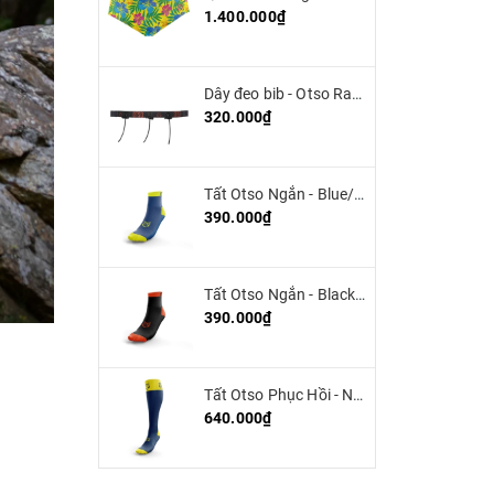
1.400.000₫
Dây đeo bib - Otso Race Belt
320.000₫
Tất Otso Ngắn - Blue/Yellow (Low Cut)
390.000₫
Tất Otso Ngắn - Black/Orange (low cut)
390.000₫
Tất Otso Phục Hồi - Navy blue/Fluo Yellow - Multisport Recovery
640.000₫