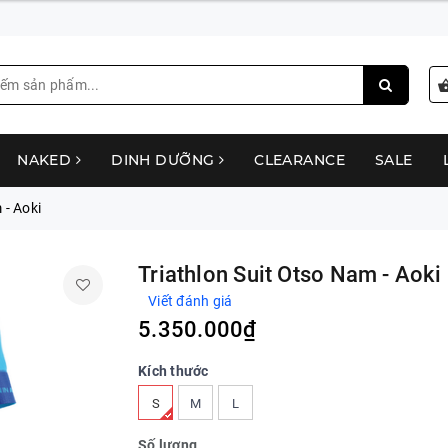
NAKED
DINH DƯỠNG
CLEARANCE
SALE
 - Aoki
Triathlon Suit Otso Nam - Aoki
Viết đánh giá
5.350.000₫
Kích thước
S
M
L
Số lượng