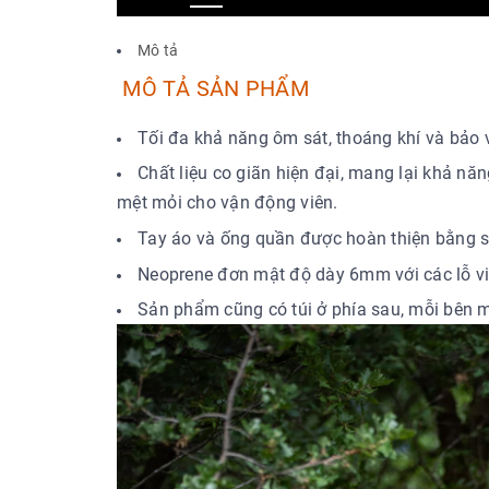
Mô tả
MÔ TẢ SẢN PHẨM
Tối đa khả năng ôm sát, thoáng khí và bảo 
Chất liệu co giãn hiện đại, mang lại khả n
mệt mỏi cho vận động viên.
Tay áo và ống quần được hoàn thiện bằng s
Neoprene đơn mật độ dày 6mm với các lỗ vi 
Sản phẩm cũng có túi ở phía sau, mỗi bên m