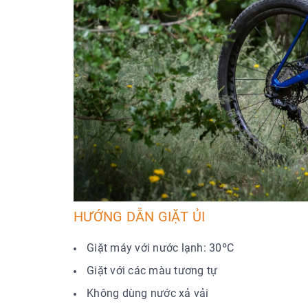
HƯỚNG DẪN GIẶT ỦI
Giặt máy với nước lạnh: 30ºC
Giặt với các màu tương tự
Không dùng nước xả vải