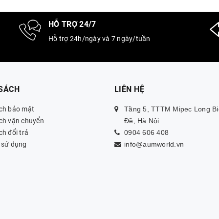
HỖ TRỢ 24/7
Hỗ trợ 24h/ngày và 7 ngày/tuần
 SÁCH
LIÊN HỆ
ch bảo mật
Tầng 5, TTTM Mipec Long Bi
ch vận chuyển
Đề, Hà Nội
h đổi trả
0904 606 408
 sử dụng
info@aumworld.vn