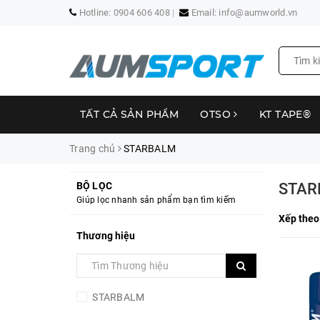
Hotline:
0904 606 408
Email:
info@aumworld.vn
TẤT CẢ SẢN PHẨM
OTSO
KT TAPE®
Trang chủ
STARBALM
BỘ LỌC
STAR
Giúp lọc nhanh sản phẩm bạn tìm kiếm
Xếp theo
Thương hiệu
STARBALM