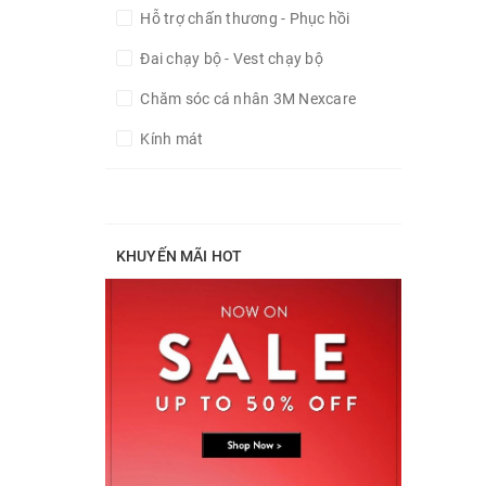
Bánh - Kẹo năng lượng
Hỗ trợ chấn thương - Phục hồi
Healthy Snacks
Đai chạy bộ - Vest chạy bộ
Chăm sóc cá nhân 3M Nexcare
Kính mát
Đèn đeo đầu
Mũ - Khăn Buff
KHUYẾN MÃI HOT
Balo nước
Bình nước thể thao
Mũ bảo hiểm đạp xe
Phụ kiện xe đạp