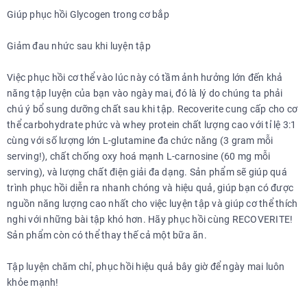
Giúp phục hồi Glycogen trong cơ bắp
Giảm đau nhức sau khi luyện tập
Việc phục hồi cơ thể vào lúc này có tầm ảnh hưởng lớn đến khả
năng tập luyện của bạn vào ngày mai, đó là lý do chúng ta phải
chú ý bổ sung dưỡng chất sau khi tập. Recoverite cung cấp cho cơ
thể carbohydrate phức và whey protein chất lượng cao với tỉ lệ 3:1
cùng với số lượng lớn L-glutamine đa chức năng (3 gram mỗi
serving!), chất chống oxy hoá mạnh L-carnosine (60 mg mỗi
serving), và lượng chất điện giải đa dạng. Sản phẩm sẽ giúp quá
trình phục hồi diễn ra nhanh chóng và hiệu quả, giúp bạn có được
nguồn năng lượng cao nhất cho việc luyện tập và giúp cơ thể thích
nghi với những bài tập khó hơn. Hãy phục hồi cùng RECOVERITE!
Sản phẩm còn có thể thay thế cả một bữa ăn.
Tập luyện chăm chỉ, phục hồi hiệu quả bây giờ để ngày mai luôn
khỏe mạnh!