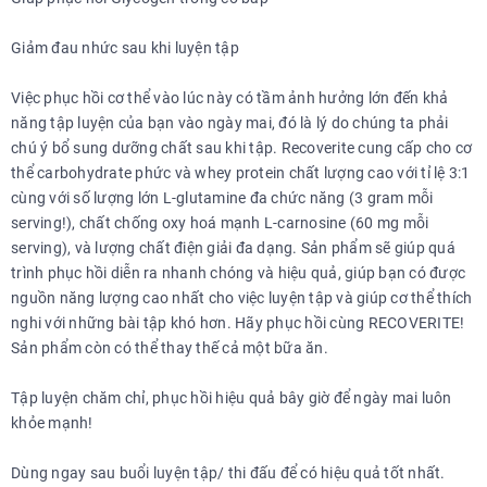
Giảm đau nhức sau khi luyện tập
Việc phục hồi cơ thể vào lúc này có tầm ảnh hưởng lớn đến khả
năng tập luyện của bạn vào ngày mai, đó là lý do chúng ta phải
chú ý bổ sung dưỡng chất sau khi tập. Recoverite cung cấp cho cơ
thể carbohydrate phức và whey protein chất lượng cao với tỉ lệ 3:1
cùng với số lượng lớn L-glutamine đa chức năng (3 gram mỗi
serving!), chất chống oxy hoá mạnh L-carnosine (60 mg mỗi
serving), và lượng chất điện giải đa dạng. Sản phẩm sẽ giúp quá
trình phục hồi diễn ra nhanh chóng và hiệu quả, giúp bạn có được
nguồn năng lượng cao nhất cho việc luyện tập và giúp cơ thể thích
nghi với những bài tập khó hơn. Hãy phục hồi cùng RECOVERITE!
Sản phẩm còn có thể thay thế cả một bữa ăn.
Tập luyện chăm chỉ, phục hồi hiệu quả bây giờ để ngày mai luôn
khỏe mạnh!
Dùng ngay sau buổi luyện tập/ thi đấu để có hiệu quả tốt nhất.