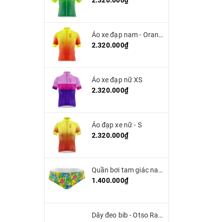
2.320.000₫
Áo xe đạp nam - Orange
2.320.000₫
Áo xe đạp nữ XS
2.320.000₫
Áo đạp xe nữ - S
2.320.000₫
Quần bơi tam giác nam OTSO - Yellow Floral
1.400.000₫
Dây đeo bib - Otso Race Belt