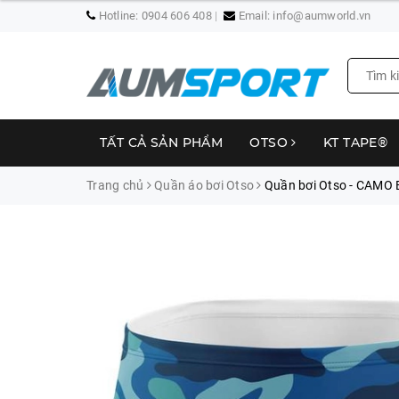
Hotline:
0904 606 408
Email:
info@aumworld.vn
TẤT CẢ SẢN PHẨM
OTSO
KT TAPE®
Trang chủ
Quần áo bơi Otso
Quần bơi Otso - CAMO