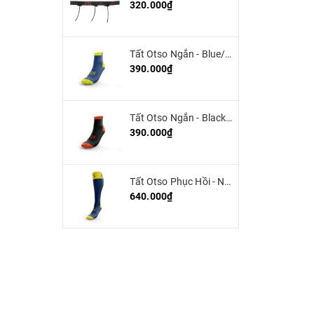
320.000₫
Tất Otso Ngắn - Blue/Yellow (Low Cut)
390.000₫
Tất Otso Ngắn - Black/Orange (low cut)
390.000₫
Tất Otso Phục Hồi - Navy blue/Fluo Yellow - Multisport Recovery
640.000₫