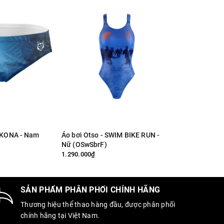
Áo bơi Otso - SWIM BIKE RUN -
Quần bơi tam 
Nữ (OSwSbrF)
Yellow Floral
1.290.000₫
1.400.000₫
SẢN PHẨM PHÂN PHỐI CHÍNH HÃNG
Thương hiệu thể thao hàng đầu, được phân phối
chính hãng tại Việt Nam.