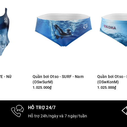
VE - Nữ
Quần bơi Otso - SURF - Nam
Quần bơi Otso - KONA - Nam
(OSwSurM)
(OSwKonM)
1.025.000₫
1.025.000₫
HỖ TRỢ 24/7
Hỗ trợ 24h/ngày và 7 ngày/tuần