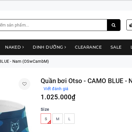
NAKED
DINH DƯỠNG
CLEARANCE
SALE
 BLUE - Nam (OSwCambM)
Quần bơi Otso - CAMO BLUE 
Viết đánh giá
1.025.000₫
Size
S
M
L