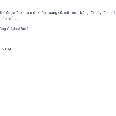
ể được đeo như một khăn quàng cổ, mũ - nón, băng đô, dây đeo cổ t
 bảo hiểm...
g loãng