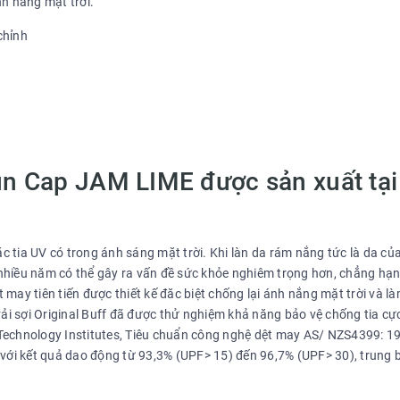
nh nắng mặt trời.
chỉnh
un Cap JAM LIME được sản xuất tại
oặc tia UV có trong ánh sáng mặt trời. Khi làn da rám nắng tức là da củ
i nhiều năm có thể gây ra vấn đề sức khỏe nghiêm trọng hơn, chẳng hạ
t may tiên tiến được thiết kế đăc biệt chống lại ánh nắng mặt trời và l
vải sợi Original Buff đã được thử nghiệm khả năng bảo vệ chống tia cự
le Technology Institutes, Tiêu chuẩn công nghệ dệt may AS/ NZS4399: 1
 với kết quả dao động từ 93,3% (UPF> 15) đến 96,7% (UPF> 30), trung 