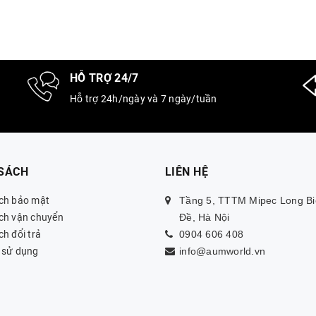
HỖ TRỢ 24/7
Hỗ trợ 24h/ngày và 7 ngày/tuần
 SÁCH
LIÊN HỆ
ch bảo mật
Tầng 5, TTTM Mipec Long Bi
ch vận chuyển
Đề, Hà Nội
h đổi trả
0904 606 408
 sử dụng
info@aumworld.vn