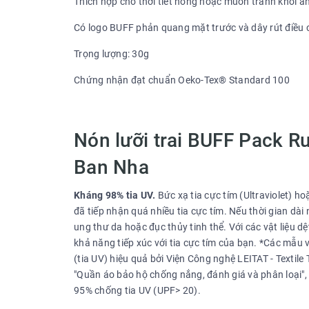
Thích hợp cho thời tiết nóng hoặc muốn tránh khỏi á
Có logo BUFF phản quang mặt trước và dây rút điều 
Trọng lượng: 30g
Chứng nhận đạt chuẩn Oeko-Tex® Standard 100
Nón lưỡi trai BUFF Pack R
Ban Nha
Kháng 98% tia UV.
Bức xạ tia cực tím (Ultraviolet) h
đã tiếp nhận quá nhiều tia cực tím. Nếu thời gian dà
ung thư da hoặc đục thủy tinh thể. Với các vật liệu dệ
khả năng tiếp xúc với tia cực tím của bạn. *Các mẫu 
(tia UV) hiệu quả bởi Viện Công nghệ LEITAT - Texti
"Quần áo bảo hộ chống nắng, đánh giá và phân loại",
95% chống tia UV (UPF> 20).