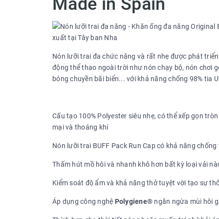
Made in Spain
Nón lưỡi trai đa chức năng và rất nhẹ được phát tri
động thể thao ngoài trời như nón chạy bộ, nón chơi g
bóng chuyền bãi biển... với khả năng chống 98% tia U
Cấu tạo 100% Polyester siêu nhẹ, có thể xếp gọn trò
mại và thoáng khí
Nón lưỡi trai BUFF Pack Run Cap có khả năng chống 
Thấm hút mồ hôi và nhanh khô hơn bất kỳ loại vải nà
Kiểm soát độ ẩm và khả năng thở tuyệt vời tạo sự th
Áp dụng công nghệ
Polygiene®
ngăn ngừa mùi hôi gâ