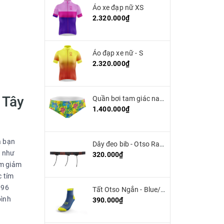
Áo xe đạp nữ XS
2.320.000₫
Áo đạp xe nữ - S
2.320.000₫
 Tây
Quần bơi tam giác nam OTSO - Yellow Floral
1.400.000₫
a bạn
Dây đeo bib - Otso Race Belt
n như
320.000₫
àm giảm
c tím
996
Tất Otso Ngắn - Blue/Yellow (Low Cut)
bình
390.000₫