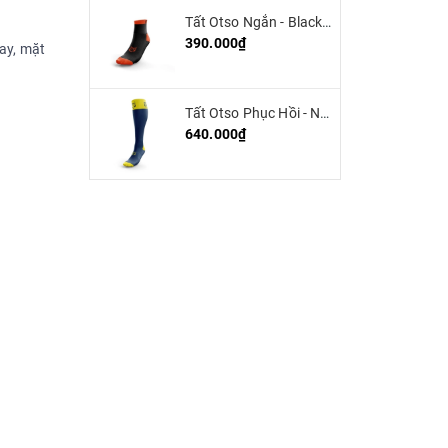
Tất Otso Ngắn - Black/Orange (low cut)
390.000₫
ay, mặt
Tất Otso Phục Hồi - Navy blue/Fluo Yellow - Multisport Recovery
640.000₫