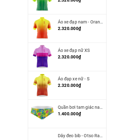
2.320.000₫
Áo xe đạp nam - Orange
2.320.000₫
Áo xe đạp nữ XS
2.320.000₫
Áo đạp xe nữ - S
2.320.000₫
Quần bơi tam giác nam OTSO - Yellow Floral
1.400.000₫
Dây đeo bib - Otso Race Belt