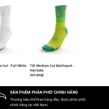
 Cut - Full White
Tất Medium Cut Multisport -
Tất OTSO cao - Tropical (high
Haritaka
cut)
520.000₫
620.000₫
SẢN PHẨM PHÂN PHỐI CHÍNH HÃNG
Thương hiệu thể thao hàng đầu, được phân phối
chính hãng tại Việt Nam.