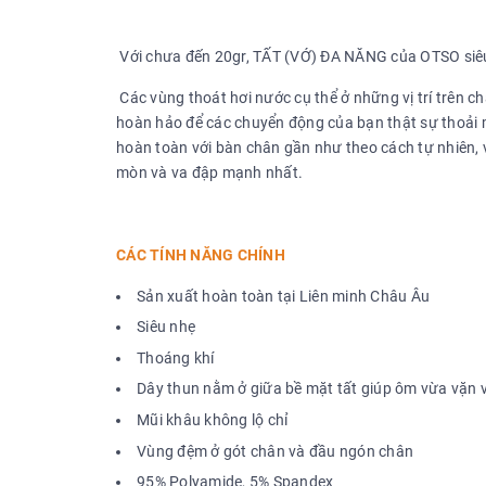
Với chưa đến 20gr, TẤT (VỚ) ĐA NĂNG của OTSO siêu 
Các vùng thoát hơi nước cụ thể ở những vị trí trên ch
hoàn hảo để các chuyển động của bạn thật sự thoải m
hoàn toàn với bàn chân gần như theo cách tự nhiên, 
mòn và va đập mạnh nhất.
CÁC TÍNH NĂNG CHÍNH
Sản xuất hoàn toàn tại Liên minh Châu Âu
Siêu nhẹ
Thoáng khí
Dây thun nằm ở giữa bề mặt tất giúp ôm vừa vặn 
Mũi khâu không lộ chỉ
Vùng đệm ở gót chân và đầu ngón chân
95% Polyamide, 5% Spandex