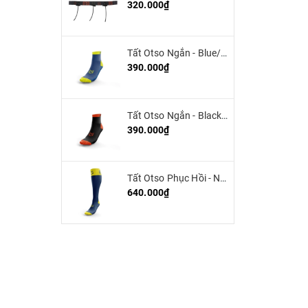
320.000₫
Tất Otso Ngắn - Blue/Yellow (Low Cut)
390.000₫
Tất Otso Ngắn - Black/Orange (low cut)
390.000₫
Tất Otso Phục Hồi - Navy blue/Fluo Yellow - Multisport Recovery
640.000₫