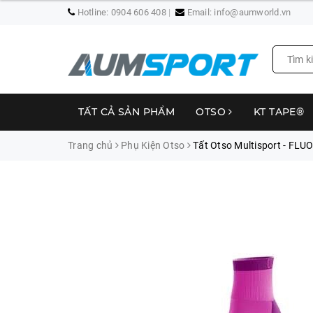
Hotline:
0904 606 408
Email:
info@aumworld.vn
TẤT CẢ SẢN PHẨM
OTSO
KT TAPE®
Trang chủ
Phụ Kiện Otso
Tất Otso Multisport - FLU