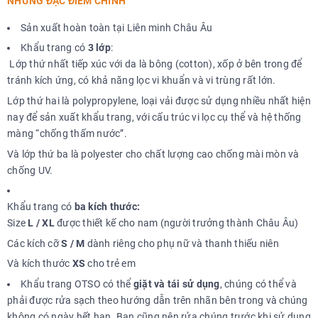
NHỮNG ĐẶC ĐIỂM CHÍNH
Sản xuất hoàn toàn tại Liên minh Châu Âu
Khẩu trang có
3 lớp
:
Lớp thứ nhất tiếp xúc với da là bông (cotton), xốp ở bên trong để
tránh kích ứng, có khả năng lọc vi khuẩn và vi trùng rất lớn.
Lớp thứ hai là polypropylene, loại vải được sử dụng nhiều nhất hiện
nay để sản xuất khẩu trang, với cấu trúc vi lọc cụ thể và hệ thống
màng “chống thấm nước”.
Và lớp thứ ba là polyester cho chất lượng cao chống mài mòn và
chống UV.
Khẩu trang có
ba kích thước:
Size
L / XL
được thiết kế cho nam (người trưởng thành Châu Âu)
Các kích cỡ
S / M
dành riêng cho phụ nữ và thanh thiếu niên
Và kích thước
XS
cho trẻ em
Khẩu trang OTSO có thể
giặt và tái sử dụng
, chúng có thể và
phải được rửa sạch theo hướng dẫn trên nhãn bên trong và chúng
không có ngày hết hạn. Bạn cũng nên rửa chúng trước khi sử dụng