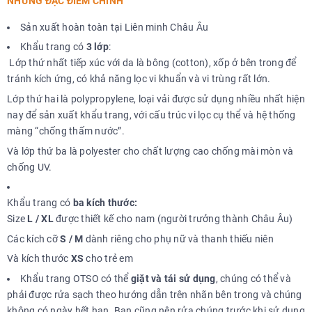
NHỮNG ĐẶC ĐIỂM CHÍNH
Sản xuất hoàn toàn tại Liên minh Châu Âu
Khẩu trang có
3 lớp
:
Lớp thứ nhất tiếp xúc với da là bông (cotton), xốp ở bên trong để
tránh kích ứng, có khả năng lọc vi khuẩn và vi trùng rất lớn.
Lớp thứ hai là polypropylene, loại vải được sử dụng nhiều nhất hiện
nay để sản xuất khẩu trang, với cấu trúc vi lọc cụ thể và hệ thống
màng “chống thấm nước”.
Và lớp thứ ba là polyester cho chất lượng cao chống mài mòn và
chống UV.
Khẩu trang có
ba kích thước:
Size
L / XL
được thiết kế cho nam (người trưởng thành Châu Âu)
Các kích cỡ
S / M
dành riêng cho phụ nữ và thanh thiếu niên
Và kích thước
XS
cho trẻ em
Khẩu trang OTSO có thể
giặt và tái sử dụng
, chúng có thể và
phải được rửa sạch theo hướng dẫn trên nhãn bên trong và chúng
không có ngày hết hạn. Bạn cũng nên rửa chúng trước khi sử dụng