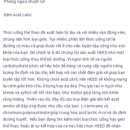
Phòng ngừa chuột rút
Đệm Acid Latic
Thức uống thể thao đã xuất hiện từ lâu và với nhiều vận động viên,
chúng tiện hơn loại gels. Tuy nhiên, phần lớn thức uống chỉ là
đường có màu và giúp được rất ít cho việc luyện tập cũng như sức
khỏe của bạn. Đó chính là lý đó chúng tôi sản xuất HEED như một
loại thức uống thay thế bổ dưỡng. Vị ngon tinh tế và nguồn
carbohydrate phức sẽ tiêu hóa dễ dàng và cung cấp nguồn năng
lượng ổn định và lâu dài, kết hợp với các chất điện giải sẽ giúp bạn
luyện tập tốt hơn. Không chứa acid citric nên HEED sẽ không mang
lại cảm giác khó chịu ở họng hay dạ dày. Phụ gia tạo vị ngọt như
stevia và xylitol rất tốt cho bạn, như Xylitol giúp tăng sức khỏe
răng miệng. Thêm vào đó, đầy đủ các loại điện giải liên kết acid
amino sẽ đáp ứng được nhu cầu của bạn. L-carnosine và
chromium polynicotinate giúp trung hòa acid lactic ở cơ và ổn định
đường huyết. Nếu bạn đang tìm kiếm một loại thức uống hay gels
thể thao, hoặc là sự kết hợp của ca hai, hãy chọn HEED để nhận