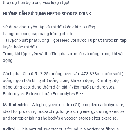
thấy sự tiến bộ trong việc luyện tập!
HƯỚNG DẪN SỬ DỤNG HEED® SPORTS DRINK
Sử dụng cho luyện tập và thi đấu kéo dài 2-3 tiếng.
Là nguồn cung cấp năng lượng chính.
Tại vạch xuất phát: uống 1 gói Heed với nước 10 phút trước khi tập
luyện hoặc thi đấu.
Trong khi tập luyện và thi đấu: pha với nước và uống trong khi vận
động.
Cách pha: Cho 0.5 - 2.25 muỗng heed vào 473-828ml nước suối (
uống ngon hơn khi lạnh) uống trong khi vận động. Khi nhiệt độ
nắng tăng cao, dùng thêm điện giải ( viên muối) Endurolytes,
Endurolytes Extreme hoặc Endurolytes Fizz
Maltodextrin
– A high-glycemic index (GI) complex carbohydrate,
ideal for providing fast-acting, long-lasting energy during exercise
and for replenishing the body’s glycogen stores after exercise.
Xylitol
– This natural sweetener is found in a variety of fibrous