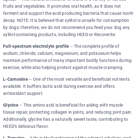
fruits and vegetables. It promotes oral health, as it does not
ferment and support the acid-producing bacteria that cause tooth
decay. NOTE: It is believed that xylitol is unsafe for consumption
by dogs; therefore, we do not recommend you feed your dog any
xylitol-containing products, including HEED or Recoverite.
Full-spectrum electrolyte profile
– The complete profile of
sodium, chloride, calcium, magnesium, and potassium helps
maintain performance of many important bodily functions during
exercise, while also helping protect against muscle cramping.
L-Carnosine
– One of the most versatile and beneficial nutrients
available. It buffers lactic acid during exercise and offers
antioxidant support.
Glycine
– This amino acid is beneficial for aiding with muscle
tissue repair, protecting collagen in joints, and reducing joint pain.
Additionally, glycine has a naturally sweet taste, contributing to
HEED’s delicious flavor.
L-Tyrosine
– Aids in the functioning of the adrenal, pituitary, and