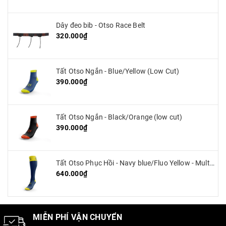
Dây đeo bib - Otso Race Belt
320.000₫
Tất Otso Ngắn - Blue/Yellow (Low Cut)
390.000₫
Tất Otso Ngắn - Black/Orange (low cut)
390.000₫
Tất Otso Phục Hồi - Navy blue/Fluo Yellow - Multisport Recovery
640.000₫
MIỄN PHÍ VẬN CHUYỂN