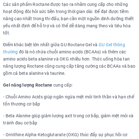
Các sản phẩm Roctane được tạo ra nhằm cung cấp cho những
hoạt động đòi hỏi sức bền trong thời gian dài. Để đạt được tiềm
năng cao nhất trong thi đấu, bạn cần một nguồn dinh dưỡng thiết
yếu nhất định để hỗ trợ và có thể dễ dàng mang theo và tiêu hóa
tốt.
Điểm khác biệt lớn nhất giữa GU Roctane Gel và
GU Gel thông
thường
đó là nó chứa chuỗi amino acids (BCAAs) và thêm các
amino acids beta alanine và OKG nhiều hơn. Thức uống hòa tan
năng lượng Roctane cũng cung cấp tăng cường các BCAAs và bao
gồm cả beta alanine và taurine.
Gel năng lượng Roctane
cung cấp:
- Chuỗi Amino Acids giúp ngăn ngừa mệt mỏi tinh thần và hạn chế
tổn thương cơ bắp
- Beta Alanine giúp giảm lượng axit trong cơ bắp, giảm mệt mỏi và
tránh đau cơ bắp
- Ornithine Alpha-Ketoglutarate (OKG) thúc đẩy sự phục hồi cơ