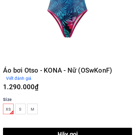
Áo bơi Otso - KONA - Nữ (OSwKonF)
Viết đánh giá
1.290.000₫
Size
XS
S
M
Hãy gọi